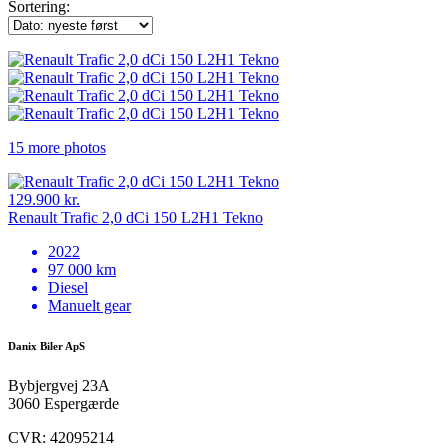
Sortering:
15 more photos
129.900 kr.
Renault Trafic 2,0 dCi 150 L2H1 Tekno
2022
97 000 km
Diesel
Manuelt gear
Danix Biler ApS
Bybjergvej 23A
3060 Espergærde
CVR: 42095214