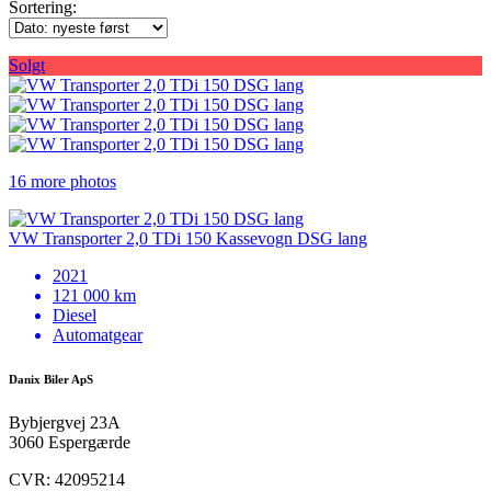
Sortering:
Solgt
16 more photos
VW Transporter 2,0 TDi 150 Kassevogn DSG lang
2021
121 000 km
Diesel
Automatgear
Danix Biler ApS
Bybjergvej 23A
3060 Espergærde
CVR: 42095214