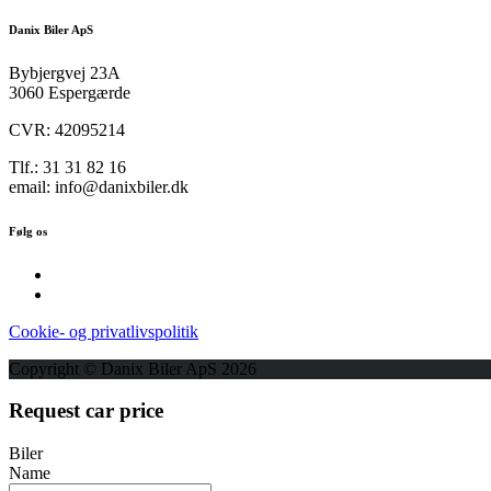
Danix Biler ApS
Bybjergvej 23A
3060 Espergærde
CVR: 42095214
Tlf.: 31 31 82 16
email: info@danixbiler.dk
Følg os
Cookie- og privatlivspolitik
Copyright © Danix Biler ApS 2026
Request car price
Biler
Name